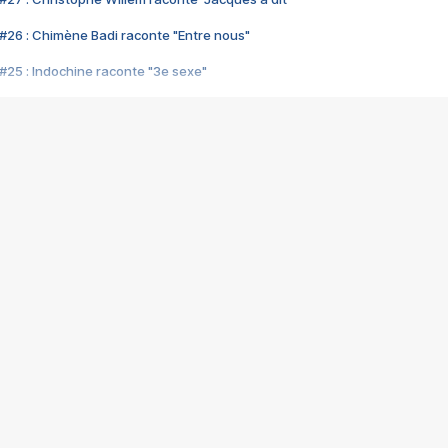
#26 : Chimène Badi raconte "Entre nous"
#25 : Indochine raconte "3e sexe"
#24 : Zaho raconte "C'est chelou"
#23 : Patrick Bruel raconte "Au café des délices"
#22 : Kyo raconte "Le chemin"
#21 : Nolwenn Leroy raconte "Cassé"
#20 : Patrick Hernandez raconte "Born to be alive"
#19 : Lorie raconte "Près de moi"
#18 : Michael Jones raconte "A nos actes manqués" (avec Jean-Jacque
#17 : Khaled raconte "Aïcha"
#16 : Corneille raconte "Parce qu'on vient de loin"
#15 : Indochine raconte "L'aventurier"