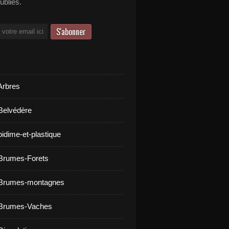
publiés.
Arbres
Belvédère
bidime-et-plastique
Brumes-Forets
 Brumes-montagnes
 Brumes-Vaches