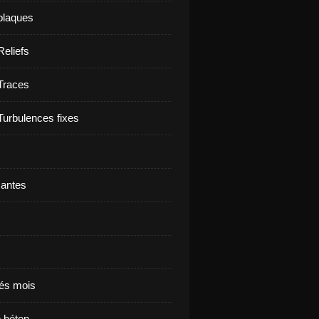
plaques
Reliefs
Traces
Turbulences fixes
santes
és mois
e béton