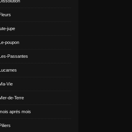
Dissolution
Fleurs
ute-jupe
Le-poupon
Les-Passantes
Lucarnes
Ma-Vie
Mer-de-Terre
mois aprés mois
iliers