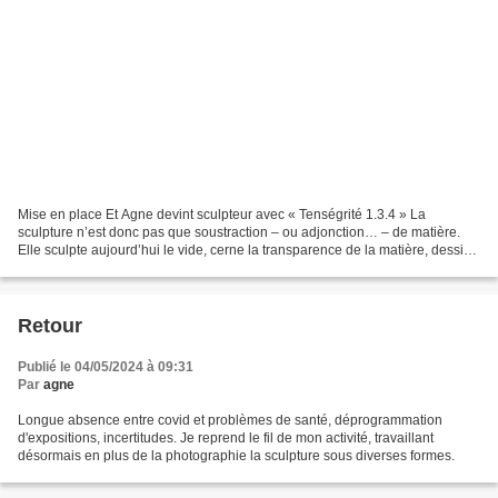
Mise en place Et Agne devint sculpteur avec « Tenségrité 1.3.4 » La
sculpture n’est donc pas que soustraction – ou adjonction… – de matière.
Elle sculpte aujourd’hui le vide, cerne la transparence de la matière, dessine
toute la poésie de la géométrie,...
Retour
Publié le 04/05/2024 à 09:31
Par
agne
Longue absence entre covid et problèmes de santé, déprogrammation
d'expositions, incertitudes. Je reprend le fil de mon activité, travaillant
désormais en plus de la photographie la sculpture sous diverses formes.